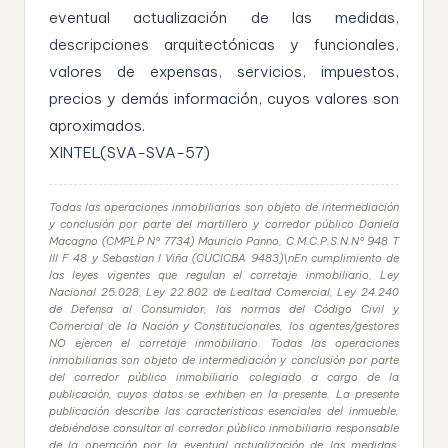
eventual actualización de las medidas,
descripciones arquitectónicas y funcionales,
valores de expensas, servicios, impuestos,
precios y demás información, cuyos valores son
aproximados.
XINTEL(SVA-SVA-57)
Todas las operaciones inmobiliarias son objeto de intermediación
y conclusión por parte del martillero y corredor público Daniela
Macagno (CMPLP N° 7734) Mauricio Panno, C.M.C.P.S.N.N° 948 T
III F 48 y Sebastian I Viña (CUCICBA 9483)\nEn cumplimiento de
las leyes vigentes que regulan el corretaje inmobiliario, Ley
Nacional 25.028, Ley 22.802 de Lealtad Comercial, Ley 24.240
de Defensa al Consumidor, las normas del Código Civil y
Comercial de la Nación y Constitucionales, los agentes/gestores
NO ejercen el corretaje inmobiliario. Todas las operaciones
inmobiliarias son objeto de intermediación y conclusión por parte
del corredor público inmobiliario colegiado a cargo de la
publicación, cuyos datos se exhiben en la presente. La presente
publicación describe las características esenciales del inmueble,
debiéndose consultar al corredor público inmobiliario responsable
de la operación por la eventual actualización de las medidas,