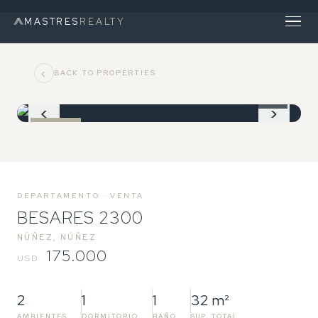
MASTRES
REALTY
‹
BACK TO PROPERTIES
1 / 10
‹
›
VENTA
DEPARTAMENTO · VENTA
BESARES 2300
NÚÑEZ, NÚÑEZ
175.000
USD
2
1
1
32 m²
AMBIENTES
DORMITORIO
BAÑO
SUP. TOTAL