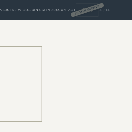
PRÓXIMAMENTE
CRM
ABOUT
SERVICES
JOIN US
FIND US
CONTACT
ES
/
EN