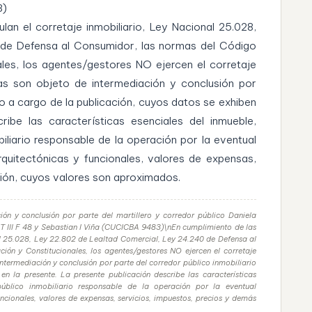
3)
lan el corretaje inmobiliario, Ley Nacional 25.028,
 de Defensa al Consumidor, las normas del Código
ales, los agentes/gestores NO ejercen el corretaje
rias son objeto de intermediación y conclusión por
do a cargo de la publicación, cuyos datos se exhiben
ribe las características esenciales del inmueble,
iliario responsable de la operación por la eventual
rquitectónicas y funcionales, valores de expensas,
ión y conclusión por parte del martillero y corredor público Daniela
 III F 48 y Sebastian I Viña (CUCICBA 9483)\nEn cumplimiento de las
nal 25.028, Ley 22.802 de Lealtad Comercial, Ley 24.240 de Defensa al
ión y Constitucionales, los agentes/gestores NO ejercen el corretaje
intermediación y conclusión por parte del corredor público inmobiliario
n la presente. La presente publicación describe las características
público inmobiliario responsable de la operación por la eventual
uncionales, valores de expensas, servicios, impuestos, precios y demás