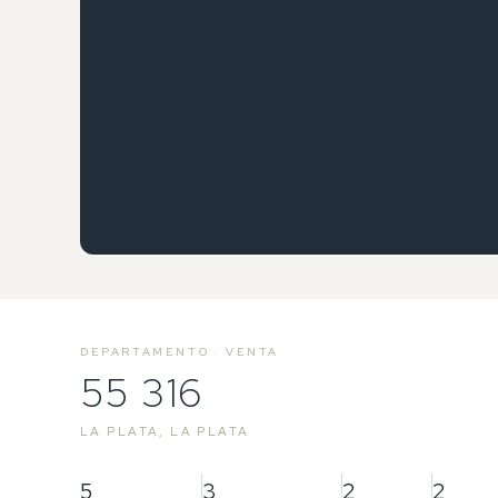
DEPARTAMENTO · VENTA
55 316
LA PLATA, LA PLATA
5
3
2
2