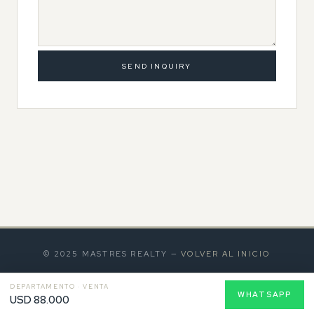
SEND INQUIRY
© 2025 MASTRES REALTY —
VOLVER AL INICIO
DEPARTAMENTO · VENTA
WHATSAPP
USD 88.000