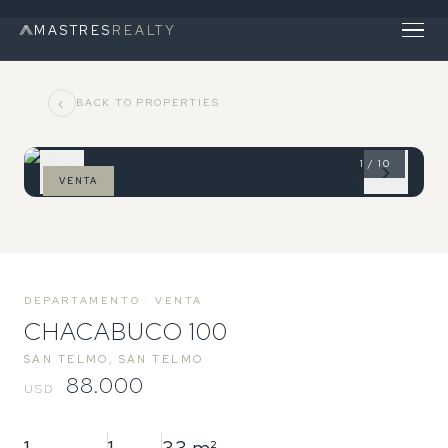
MASTRES
REALTY
‹
BACK TO PROPERTIES
1 / 10
‹
›
VENTA
DEPARTAMENTO · VENTA
CHACABUCO 100
SAN TELMO, SAN TELMO
88.000
USD
1
1
33 m²