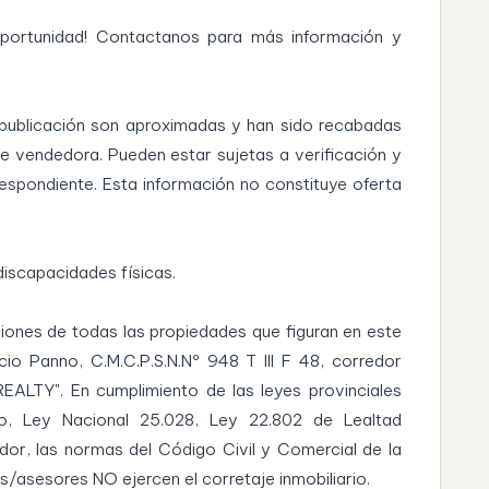
oportunidad! Contactanos para más información y
 publicación son aproximadas y han sido recabadas
e vendedora. Pueden estar sujetas a verificación y
espondiente. Esta información no constituye oferta
discapacidades físicas.
ciones de todas las propiedades que figuran en este
icio Panno, C.M.C.P.S.N.Nº 948 T III F 48, corredor
ALTY". En cumplimiento de las leyes provinciales
rio, Ley Nacional 25.028, Ley 22.802 de Lealtad
or, las normas del Código Civil y Comercial de la
/asesores NO ejercen el corretaje inmobiliario.