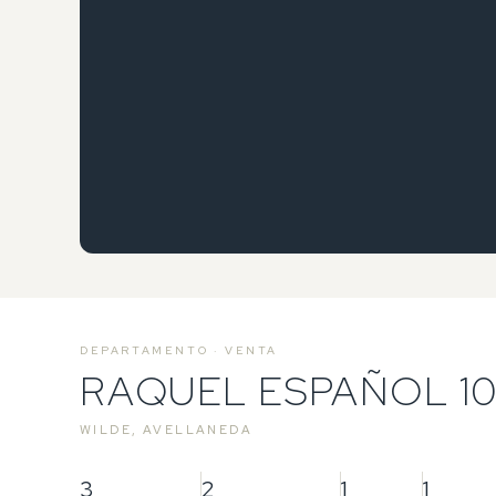
DEPARTAMENTO · VENTA
RAQUEL ESPAÑOL 1
WILDE, AVELLANEDA
3
2
1
1