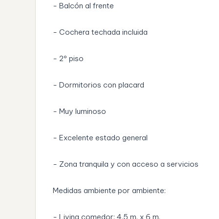
- Balcón al frente
- Cochera techada incluida
- 2º piso
- Dormitorios con placard
- Muy luminoso
- Excelente estado general
- Zona tranquila y con acceso a servicios
Medidas ambiente por ambiente:
- Living comedor: 4.5 m. x 6 m.