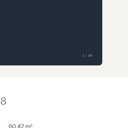
1 / 30
08
60,42 m²