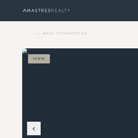
MASTRES
REALTY
‹
BACK TO PROPERTIES
VENTA
‹