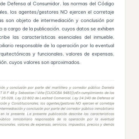
 de Defensa al Consumidor, las normas del Código
ales, los agentes/gestores NO ejercen el corretaje
rias son objeto de intermediación y conclusión por
do a cargo de la publicación, cuyos datos se exhiben
ribe las características esenciales del inmueble,
iliario responsable de la operación por la eventual
rquitectónicas y funcionales, valores de expensas,
ción, cuyos valores son aproximados.
ión y conclusión por parte del martillero y corredor público Daniela
 III F 48 y Sebastian I Viña (CUCICBA 9483)\nEn cumplimiento de las
nal 25.028, Ley 22.802 de Lealtad Comercial, Ley 24.240 de Defensa al
ión y Constitucionales, los agentes/gestores NO ejercen el corretaje
intermediación y conclusión por parte del corredor público inmobiliario
n la presente. La presente publicación describe las características
público inmobiliario responsable de la operación por la eventual
uncionales, valores de expensas, servicios, impuestos, precios y demás