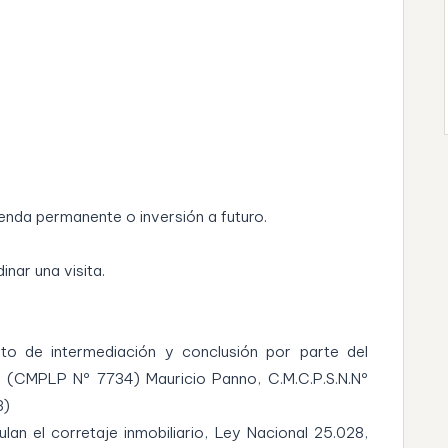
ienda permanente o inversión a futuro.
nar una visita.
eto de intermediación y conclusión por parte del
o (CMPLP Nº 7734) Mauricio Panno, C.M.C.P.S.N.Nº
3)
lan el corretaje inmobiliario, Ley Nacional 25.028,