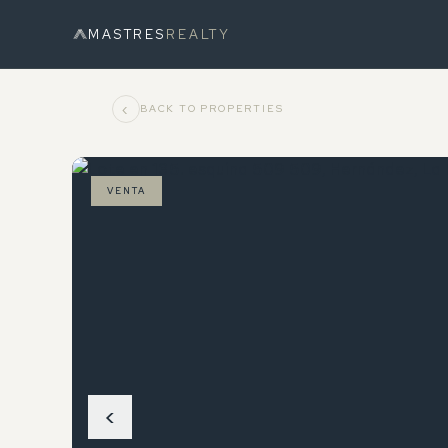
MASTRES
REALTY
‹
BACK TO PROPERTIES
VENTA
‹