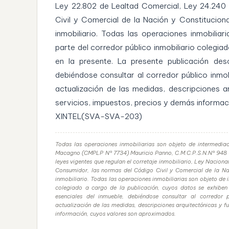
Ley 22.802 de Lealtad Comercial, Ley 24.240
Civil y Comercial de la Nación y Constitucion
inmobiliario. Todas las operaciones inmobilia
parte del corredor público inmobiliario colegia
en la presente. La presente publicación desc
debiéndose consultar al corredor público inmob
actualización de las medidas, descripciones a
servicios, impuestos, precios y demás informa
XINTEL(SVA-SVA-203)
Todas las operaciones inmobiliarias son objeto de intermediac
Macagno (CMPLP N° 7734) Mauricio Panno, C.M.C.P.S.N.N° 948 T
leyes vigentes que regulan el corretaje inmobiliario, Ley Nacio
Consumidor, las normas del Código Civil y Comercial de la Nac
inmobiliario. Todas las operaciones inmobiliarias son objeto de 
colegiado a cargo de la publicación, cuyos datos se exhiben e
esenciales del inmueble, debiéndose consultar al corredor 
actualización de las medidas, descripciones arquitectónicas y f
información, cuyos valores son aproximados.