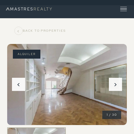
MASTRES
REALTY
‹
BACK TO PROPERTIES
ALQUILER
‹
›
1 / 30