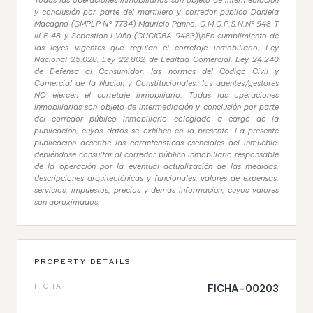
Todas las operaciones inmobiliarias son objeto de intermediación
y conclusión por parte del martillero y corredor público Daniela
Macagno (CMPLP N° 7734) Mauricio Panno, C.M.C.P.S.N.N° 948 T
III F 48 y Sebastian I Viña (CUCICBA 9483)\nEn cumplimiento de
las leyes vigentes que regulan el corretaje inmobiliario, Ley
Nacional 25.028, Ley 22.802 de Lealtad Comercial, Ley 24.240
de Defensa al Consumidor, las normas del Código Civil y
Comercial de la Nación y Constitucionales, los agentes/gestores
NO ejercen el corretaje inmobiliario. Todas las operaciones
inmobiliarias son objeto de intermediación y conclusión por parte
del corredor público inmobiliario colegiado a cargo de la
publicación, cuyos datos se exhiben en la presente. La presente
publicación describe las características esenciales del inmueble,
debiéndose consultar al corredor público inmobiliario responsable
de la operación por la eventual actualización de las medidas,
descripciones arquitectónicas y funcionales, valores de expensas,
servicios, impuestos, precios y demás información, cuyos valores
son aproximados.
PROPERTY DETAILS
FICHA
FICHA-00203