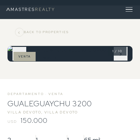
MASTRES
REALTY
‹
BACK TO PROPERTIES
1 / 10
‹
›
VENTA
DEPARTAMENTO · VENTA
GUALEGUAYCHU 3200
VILLA DEVOTO, VILLA DEVOTO
150.000
USD
2
1
1
65 m²