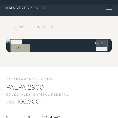
MASTRES
REALTY
‹
BACK TO PROPERTIES
1 / 19
‹
›
VENTA
DEPARTAMENTO · VENTA
PALPA 2900
COLEGIALES, CAPITAL FEDERAL
106.900
USD
1
1
41,4 m²