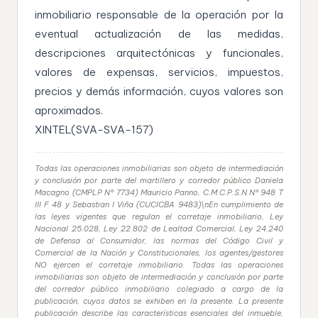
inmobiliario responsable de la operación por la
eventual actualización de las medidas,
descripciones arquitectónicas y funcionales,
valores de expensas, servicios, impuestos,
precios y demás información, cuyos valores son
aproximados.
XINTEL(SVA-SVA-157)
Todas las operaciones inmobiliarias son objeto de intermediación
y conclusión por parte del martillero y corredor público Daniela
Macagno (CMPLP N° 7734) Mauricio Panno, C.M.C.P.S.N.N° 948 T
III F 48 y Sebastian I Viña (CUCICBA 9483)\nEn cumplimiento de
las leyes vigentes que regulan el corretaje inmobiliario, Ley
Nacional 25.028, Ley 22.802 de Lealtad Comercial, Ley 24.240
de Defensa al Consumidor, las normas del Código Civil y
Comercial de la Nación y Constitucionales, los agentes/gestores
NO ejercen el corretaje inmobiliario. Todas las operaciones
inmobiliarias son objeto de intermediación y conclusión por parte
del corredor público inmobiliario colegiado a cargo de la
publicación, cuyos datos se exhiben en la presente. La presente
publicación describe las características esenciales del inmueble,