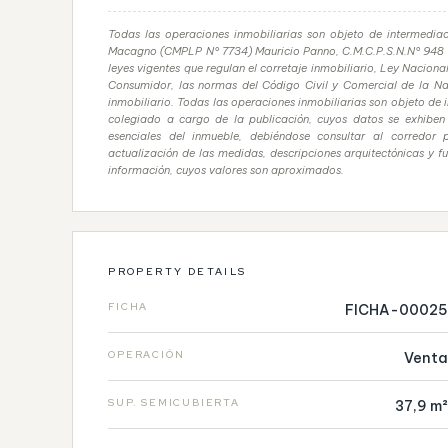
Todas las operaciones inmobiliarias son objeto de intermediac
Macagno (CMPLP N° 7734) Mauricio Panno, C.M.C.P.S.N.N° 948 T
leyes vigentes que regulan el corretaje inmobiliario, Ley Nacio
Consumidor, las normas del Código Civil y Comercial de la Nac
inmobiliario. Todas las operaciones inmobiliarias son objeto de 
colegiado a cargo de la publicación, cuyos datos se exhiben e
esenciales del inmueble, debiéndose consultar al corredor 
actualización de las medidas, descripciones arquitectónicas y f
información, cuyos valores son aproximados.
PROPERTY DETAILS
FICHA
FICHA-00025
OPERACIÓN
Venta
SUP. SEMICUBIERTA
37,9 m²