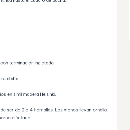
tinua hasta el cuadro de ducha.
on terminación ingletada.
e embitur.
os en simil madera Helsinki.
de ser de 2 o 4 hornallas. Los monos llevan ornalla
horno eléctrico.