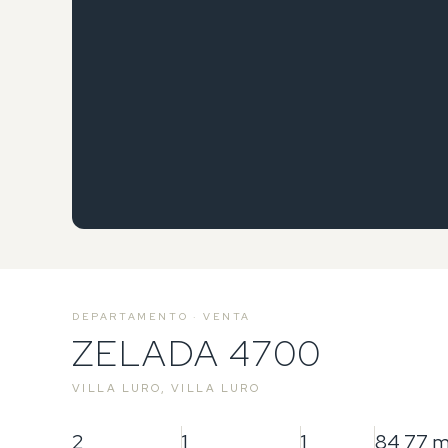
DEPARTAMENTO · VENTA
ZELADA 4700
VILLA LURO, VILLA LURO
2
1
1
84,77 m