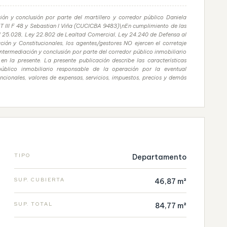
ión y conclusión por parte del martillero y corredor público Daniela
 III F 48 y Sebastian I Viña (CUCICBA 9483)\nEn cumplimiento de las
nal 25.028, Ley 22.802 de Lealtad Comercial, Ley 24.240 de Defensa al
ión y Constitucionales, los agentes/gestores NO ejercen el corretaje
intermediación y conclusión por parte del corredor público inmobiliario
n la presente. La presente publicación describe las características
público inmobiliario responsable de la operación por la eventual
uncionales, valores de expensas, servicios, impuestos, precios y demás
TIPO
Departamento
SUP. CUBIERTA
46,87 m²
SUP. TOTAL
84,77 m²