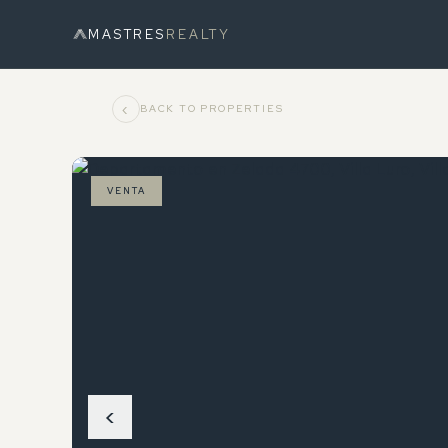
MASTRES
REALTY
‹
BACK TO PROPERTIES
VENTA
‹