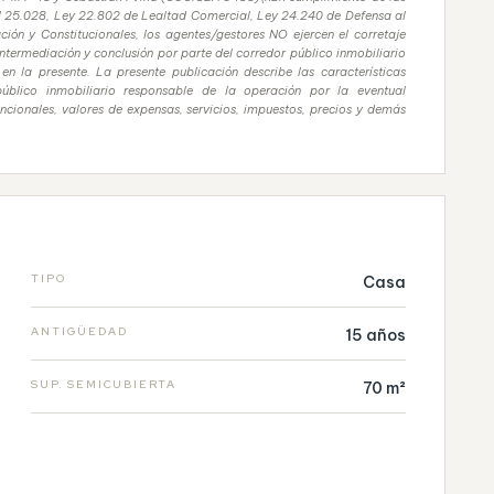
nal 25.028, Ley 22.802 de Lealtad Comercial, Ley 24.240 de Defensa al
ión y Constitucionales, los agentes/gestores NO ejercen el corretaje
intermediación y conclusión por parte del corredor público inmobiliario
n la presente. La presente publicación describe las características
público inmobiliario responsable de la operación por la eventual
uncionales, valores de expensas, servicios, impuestos, precios y demás
TIPO
Casa
ANTIGÜEDAD
15 años
SUP. SEMICUBIERTA
70 m²