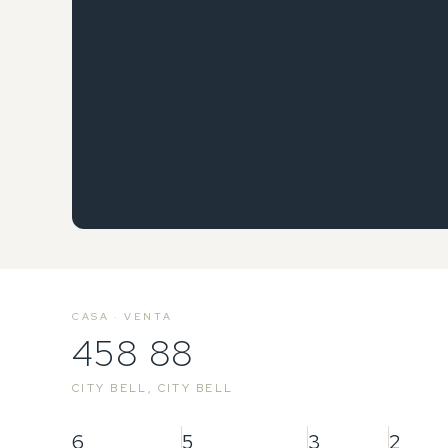
CASA · VENTA
458 88
CITY BELL, CITY BELL
6
5
3
2