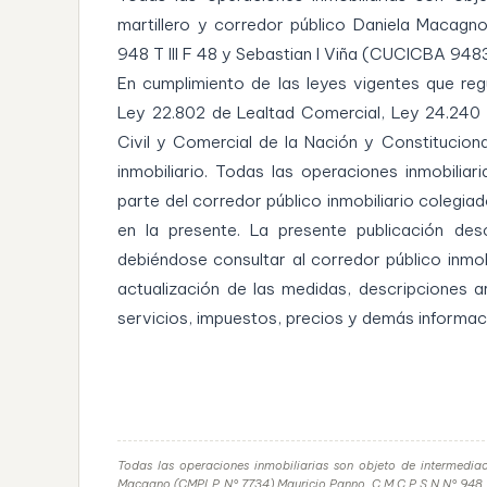
martillero y corredor público Daniela Macagn
948 T III F 48 y Sebastian I Viña (CUCICBA 948
En cumplimiento de las leyes vigentes que regu
Ley 22.802 de Lealtad Comercial, Ley 24.240
Civil y Comercial de la Nación y Constitucion
inmobiliario. Todas las operaciones inmobilia
parte del corredor público inmobiliario colegia
en la presente. La presente publicación desc
debiéndose consultar al corredor público inmob
actualización de las medidas, descripciones a
servicios, impuestos, precios y demás informa
Todas las operaciones inmobiliarias son objeto de intermediac
Macagno (CMPLP N° 7734) Mauricio Panno, C.M.C.P.S.N.N° 948 T