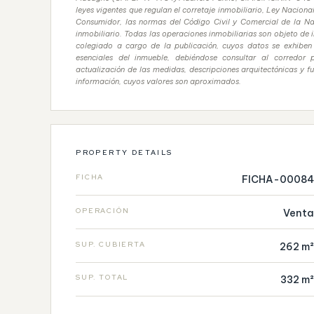
leyes vigentes que regulan el corretaje inmobiliario, Ley Nacio
Consumidor, las normas del Código Civil y Comercial de la Nac
inmobiliario. Todas las operaciones inmobiliarias son objeto de 
colegiado a cargo de la publicación, cuyos datos se exhiben e
esenciales del inmueble, debiéndose consultar al corredor 
actualización de las medidas, descripciones arquitectónicas y f
información, cuyos valores son aproximados.
PROPERTY DETAILS
FICHA
FICHA-00084
OPERACIÓN
Venta
SUP. CUBIERTA
262 m²
SUP. TOTAL
332 m²