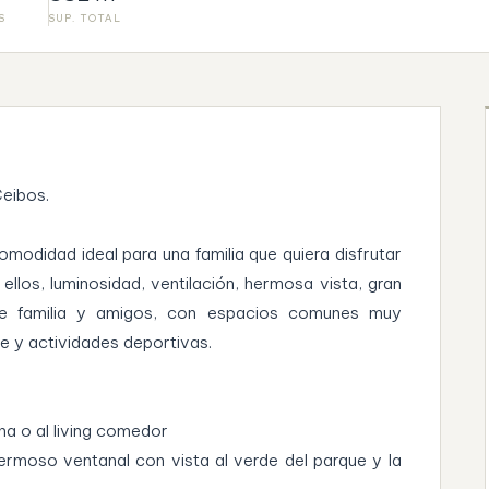
S
SUP. TOTAL
Ceibos.
modidad ideal para una familia que quiera disfrutar
llos, luminosidad, ventilación, hermosa vista, gran
r de familia y amigos, con espacios comunes muy
bre y actividades deportivas.
ina o al living comedor
rmoso ventanal con vista al verde del parque y la