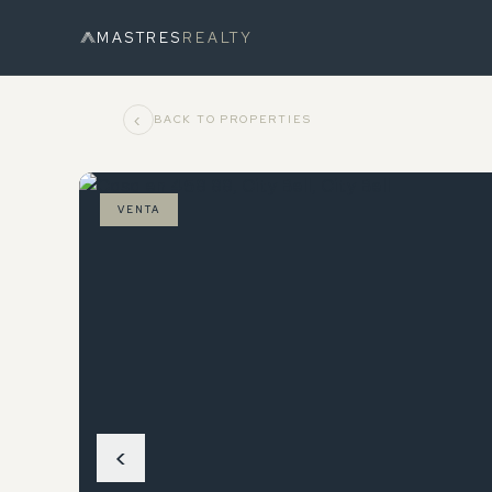
MASTRES
REALTY
‹
BACK TO PROPERTIES
VENTA
‹