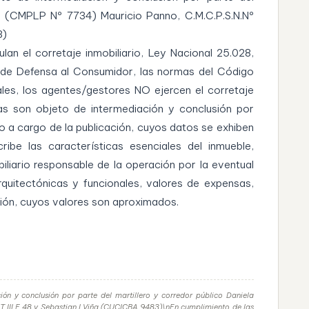
o (CMPLP Nº 7734) Mauricio Panno, C.M.C.P.S.N.Nº
3)
lan el corretaje inmobiliario, Ley Nacional 25.028,
 de Defensa al Consumidor, las normas del Código
ales, los agentes/gestores NO ejercen el corretaje
rias son objeto de intermediación y conclusión por
do a cargo de la publicación, cuyos datos se exhiben
ribe las características esenciales del inmueble,
iliario responsable de la operación por la eventual
rquitectónicas y funcionales, valores de expensas,
ción, cuyos valores son aproximados.
ión y conclusión por parte del martillero y corredor público Daniela
 III F 48 y Sebastian I Viña (CUCICBA 9483)\nEn cumplimiento de las